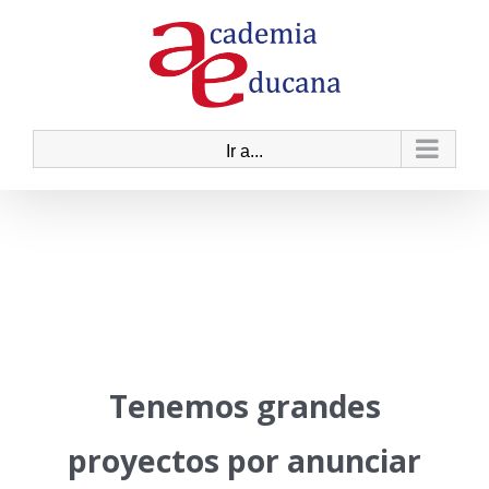
Saltar
al
contenido
Ir a...
Saltar
al
contenido
Tenemos grandes
proyectos por anunciar